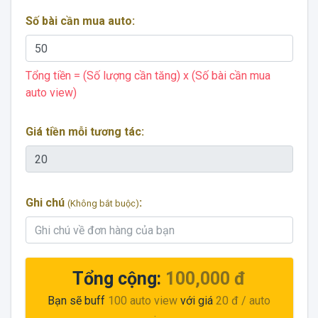
Số bài cần mua auto:
Tổng tiền = (Số lượng cần tăng) x (Số bài cần mua
auto view)
Giá tiền mỗi tương tác:
Ghi chú
:
(Không bắt buộc)
Tổng cộng:
100,000 đ
Bạn sẽ buff
100
auto view
với giá
20 đ
/ auto