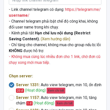
- Link channel telegram có dạng:
https://telegram.me/
username
/
- Channel telegram phải bật chế độ công khai, không
đổi user name trong khi chạy.
- Kênh phải tắt
Hạn chế lưu nội dung (Restrict
Saving Content).
(Xem hướng dẫn)
- Chỉ tăng cho channel, không mua cho group nếu bị lỗi
KHÔNG
được hỗ trợ.
- Không mua cùng lúc nhiều đơn cho 1 link, chờ đơn cũ
chạy xong mới mua tiếp.
Chọn server:
Server 1331:
Auto view telegram, min 10, ổn định
(Hoạt động)
Xem chi tiết
20 đ
Server 1157:
Auto view telegram, min 10, tăng
chậm
(Hoạt động)
Xem chi tiết
1 đ