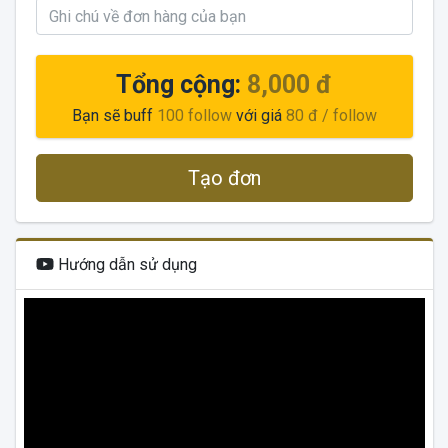
Tổng cộng:
8,000 đ
Bạn sẽ buff
100
follow
với giá
80 đ
/ follow
Tạo đơn
Hướng dẫn sử dụng