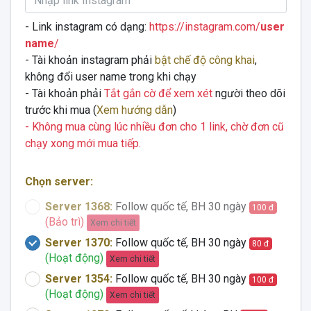
- Link instagram có dạng:
https://instagram.com/
user
name
/
- Tài khoản instagram phải
bật chế độ công khai
,
không đổi user name trong khi chạy
- Tài khoản phải
Tắt gắn cờ để xem xét
người theo dõi
trước khi mua (
Xem hướng dẫn
)
- Không mua cùng lúc nhiều đơn cho 1 link, chờ đơn cũ
chạy xong mới mua tiếp.
Chọn server:
Server 1368:
Follow quốc tế, BH 30 ngày
100 đ
(Bảo trì)
Xem chi tiết
Server 1370:
Follow quốc tế, BH 30 ngày
80 đ
(Hoạt động)
Xem chi tiết
Server 1354:
Follow quốc tế, BH 30 ngày
100 đ
(Hoạt động)
Xem chi tiết