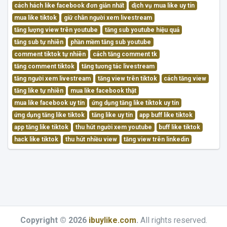
cách hách like facebook đơn giản nhất
dịch vụ mua like uy tín
mua like tiktok
giữ chân người xem livestream
tăng lượng view trên youtube
tăng sub youtube hiệu quả
tăng sub tự nhiên
phần mềm tăng sub youtube
comment tiktok tự nhiên
cách tăng comment tk
tăng comment tiktok
tăng tương tác livestream
tăng người xem livestream
tăng view trên tiktok
cách tăng view
tăng like tự nhiên
mua like facebook thật
mua like facebook uy tín
ứng dụng tăng like tiktok uy tín
ứng dụng tăng like tiktok
tăng like uy tín
app buff like tiktok
app tăng like tiktok
thu hút người xem youtube
buff like tiktok
hack like tiktok
thu hút nhiều view
tăng view trên linkedin
Copyright © 2026
ibuylike.com
.
All rights reserved.