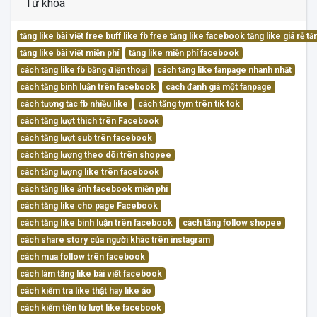
Từ khóa
tăng like bài viết free buff like fb free tăng like facebook tăng like giá rẻ 
tăng like bài viết miễn phí
tăng like miễn phí facebook
cách tăng like fb bằng điện thoại
cách tăng like fanpage nhanh nhất
cách tăng bình luận trên facebook
cách đánh giá một fanpage
cách tương tác fb nhiều like
cách tăng tym trên tik tok
cách tăng lượt thích trên Facebook
cách tăng lượt sub trên facebook
cách tăng lượng theo dõi trên shopee
cách tăng lượng like trên facebook
cách tăng like ảnh facebook miễn phí
cách tăng like cho page Facebook
cách tăng like bình luận trên facebook
cách tăng follow shopee
cách share story của người khác trên instagram
cách mua follow trên facebook
cách làm tăng like bài viết facebook
cách kiểm tra like thật hay like ảo
cách kiếm tiền từ lượt like facebook