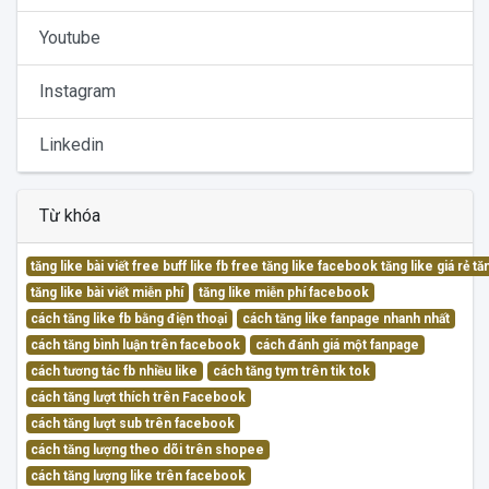
Youtube
Instagram
Linkedin
Từ khóa
tăng like bài viết free buff like fb free tăng like facebook tăng like giá rẻ 
tăng like bài viết miễn phí
tăng like miễn phí facebook
cách tăng like fb bằng điện thoại
cách tăng like fanpage nhanh nhất
cách tăng bình luận trên facebook
cách đánh giá một fanpage
cách tương tác fb nhiều like
cách tăng tym trên tik tok
cách tăng lượt thích trên Facebook
cách tăng lượt sub trên facebook
cách tăng lượng theo dõi trên shopee
cách tăng lượng like trên facebook