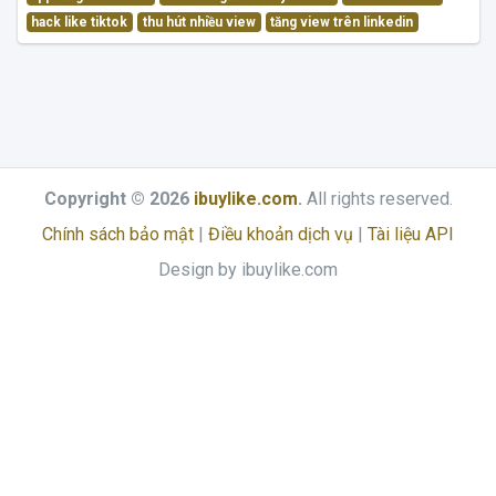
hack like tiktok
thu hút nhiều view
tăng view trên linkedin
Copyright © 2026
ibuylike.com
.
All rights reserved.
Chính sách bảo mật
|
Điều khoản dịch vụ
|
Tài liệu API
Design by ibuylike.com