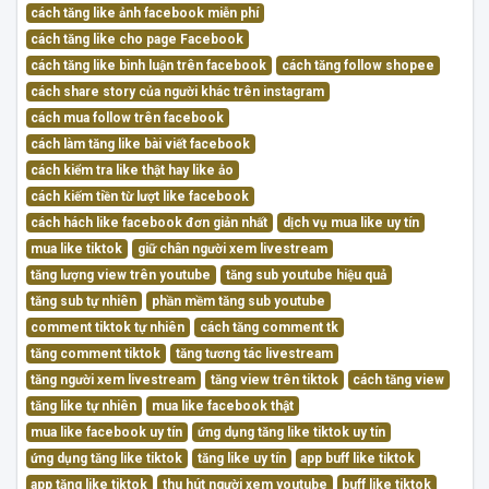
cách tăng like ảnh facebook miễn phí
cách tăng like cho page Facebook
cách tăng like bình luận trên facebook
cách tăng follow shopee
cách share story của người khác trên instagram
cách mua follow trên facebook
cách làm tăng like bài viết facebook
cách kiểm tra like thật hay like ảo
cách kiếm tiền từ lượt like facebook
cách hách like facebook đơn giản nhất
dịch vụ mua like uy tín
mua like tiktok
giữ chân người xem livestream
tăng lượng view trên youtube
tăng sub youtube hiệu quả
tăng sub tự nhiên
phần mềm tăng sub youtube
comment tiktok tự nhiên
cách tăng comment tk
tăng comment tiktok
tăng tương tác livestream
tăng người xem livestream
tăng view trên tiktok
cách tăng view
tăng like tự nhiên
mua like facebook thật
mua like facebook uy tín
ứng dụng tăng like tiktok uy tín
ứng dụng tăng like tiktok
tăng like uy tín
app buff like tiktok
app tăng like tiktok
thu hút người xem youtube
buff like tiktok