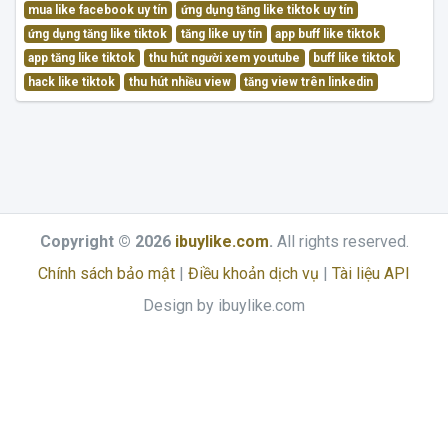
mua like facebook uy tín
ứng dụng tăng like tiktok uy tín
ứng dụng tăng like tiktok
tăng like uy tín
app buff like tiktok
app tăng like tiktok
thu hút người xem youtube
buff like tiktok
hack like tiktok
thu hút nhiều view
tăng view trên linkedin
Copyright © 2026
ibuylike.com
.
All rights reserved.
Chính sách bảo mật
|
Điều khoản dịch vụ
|
Tài liệu API
Design by ibuylike.com