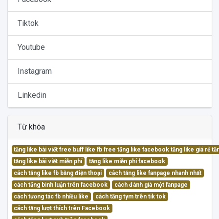
Tiktok
Youtube
Instagram
Linkedin
Từ khóa
tăng like bài viết free buff like fb free tăng like facebook tăng like giá rẻ 
tăng like bài viết miễn phí
tăng like miễn phí facebook
cách tăng like fb bằng điện thoại
cách tăng like fanpage nhanh nhất
cách tăng bình luận trên facebook
cách đánh giá một fanpage
cách tương tác fb nhiều like
cách tăng tym trên tik tok
cách tăng lượt thích trên Facebook