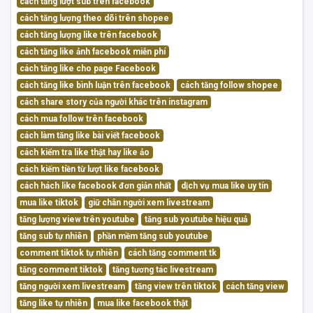
cách tăng lượt sub trên facebook
cách tăng lượng theo dõi trên shopee
cách tăng lượng like trên facebook
cách tăng like ảnh facebook miễn phí
cách tăng like cho page Facebook
cách tăng like bình luận trên facebook
cách tăng follow shopee
cách share story của người khác trên instagram
cách mua follow trên facebook
cách làm tăng like bài viết facebook
cách kiểm tra like thật hay like ảo
cách kiếm tiền từ lượt like facebook
cách hách like facebook đơn giản nhất
dịch vụ mua like uy tín
mua like tiktok
giữ chân người xem livestream
tăng lượng view trên youtube
tăng sub youtube hiệu quả
tăng sub tự nhiên
phần mềm tăng sub youtube
comment tiktok tự nhiên
cách tăng comment tk
tăng comment tiktok
tăng tương tác livestream
tăng người xem livestream
tăng view trên tiktok
cách tăng view
tăng like tự nhiên
mua like facebook thật