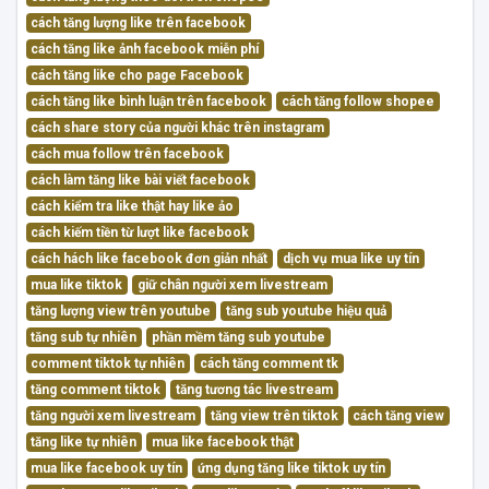
cách tăng lượng like trên facebook
cách tăng like ảnh facebook miễn phí
cách tăng like cho page Facebook
cách tăng like bình luận trên facebook
cách tăng follow shopee
cách share story của người khác trên instagram
cách mua follow trên facebook
cách làm tăng like bài viết facebook
cách kiểm tra like thật hay like ảo
cách kiếm tiền từ lượt like facebook
cách hách like facebook đơn giản nhất
dịch vụ mua like uy tín
mua like tiktok
giữ chân người xem livestream
tăng lượng view trên youtube
tăng sub youtube hiệu quả
tăng sub tự nhiên
phần mềm tăng sub youtube
comment tiktok tự nhiên
cách tăng comment tk
tăng comment tiktok
tăng tương tác livestream
tăng người xem livestream
tăng view trên tiktok
cách tăng view
tăng like tự nhiên
mua like facebook thật
mua like facebook uy tín
ứng dụng tăng like tiktok uy tín