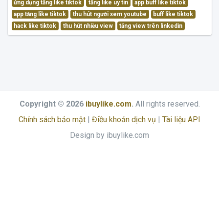
ứng dụng tăng like tiktok
tăng like uy tín
app buff like tiktok
app tăng like tiktok
thu hút người xem youtube
buff like tiktok
hack like tiktok
thu hút nhiều view
tăng view trên linkedin
Copyright © 2026
ibuylike.com
.
All rights reserved.
Chính sách bảo mật
|
Điều khoản dịch vụ
|
Tài liệu API
Design by ibuylike.com