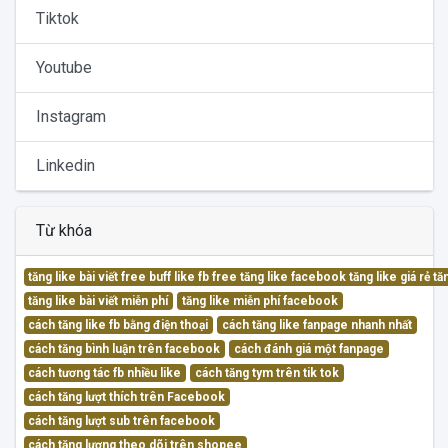
Tiktok
Youtube
Instagram
Linkedin
Từ khóa
tăng like bài viết free buff like fb free tăng like facebook tăng like giá rẻ 
tăng like bài viết miễn phí
tăng like miễn phí facebook
cách tăng like fb bằng điện thoại
cách tăng like fanpage nhanh nhất
cách tăng bình luận trên facebook
cách đánh giá một fanpage
cách tương tác fb nhiều like
cách tăng tym trên tik tok
cách tăng lượt thích trên Facebook
cách tăng lượt sub trên facebook
cách tăng lượng theo dõi trên shopee