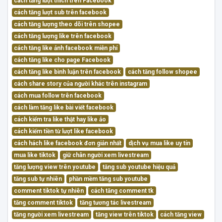
cách tăng lượt thích trên Facebook
cách tăng lượt sub trên facebook
cách tăng lượng theo dõi trên shopee
cách tăng lượng like trên facebook
cách tăng like ảnh facebook miễn phí
cách tăng like cho page Facebook
cách tăng like bình luận trên facebook
cách tăng follow shopee
cách share story của người khác trên instagram
cách mua follow trên facebook
cách làm tăng like bài viết facebook
cách kiểm tra like thật hay like ảo
cách kiếm tiền từ lượt like facebook
cách hách like facebook đơn giản nhất
dịch vụ mua like uy tín
mua like tiktok
giữ chân người xem livestream
tăng lượng view trên youtube
tăng sub youtube hiệu quả
tăng sub tự nhiên
phần mềm tăng sub youtube
comment tiktok tự nhiên
cách tăng comment tk
tăng comment tiktok
tăng tương tác livestream
tăng người xem livestream
tăng view trên tiktok
cách tăng view