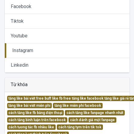
Facebook
Tiktok
Youtube
Instagram
Linkedin
Từ khóa
tăng like bài viết free buff like fb free tăng like facebook tăng like giá rẻ 
tăng like bài viết miễn phí
tăng like miễn phí facebook
cách tăng like fb bằng điện thoại
cách tăng like fanpage nhanh nhất
cách tăng bình luận trên facebook
cách đánh giá một fanpage
cách tương tác fb nhiều like
cách tăng tym trên tik tok