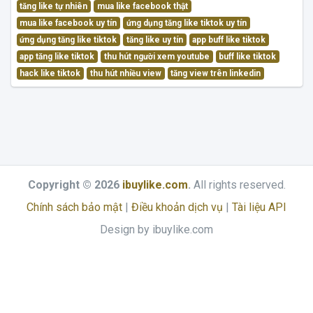
tăng like tự nhiên
mua like facebook thật
mua like facebook uy tín
ứng dụng tăng like tiktok uy tín
ứng dụng tăng like tiktok
tăng like uy tín
app buff like tiktok
app tăng like tiktok
thu hút người xem youtube
buff like tiktok
hack like tiktok
thu hút nhiều view
tăng view trên linkedin
Copyright © 2026
ibuylike.com
.
All rights reserved.
Chính sách bảo mật
|
Điều khoản dịch vụ
|
Tài liệu API
Design by ibuylike.com