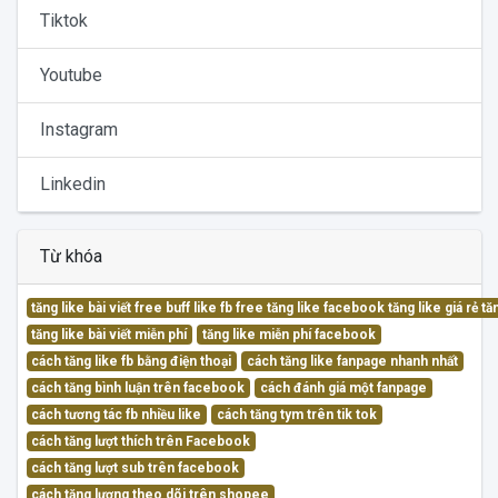
Tiktok
Youtube
Instagram
Linkedin
Từ khóa
tăng like bài viết free buff like fb free tăng like facebook tăng like giá rẻ 
tăng like bài viết miễn phí
tăng like miễn phí facebook
cách tăng like fb bằng điện thoại
cách tăng like fanpage nhanh nhất
cách tăng bình luận trên facebook
cách đánh giá một fanpage
cách tương tác fb nhiều like
cách tăng tym trên tik tok
cách tăng lượt thích trên Facebook
cách tăng lượt sub trên facebook
cách tăng lượng theo dõi trên shopee