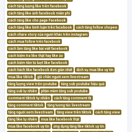
cách tăng lượng like trên facebook
cách tăng like ảnh facebook miễn phí
cách tăng like cho page Facebook
cách tăng like bình luận trên facebook
cách tăng follow shopee
cách share story của người khác trên instagram
cách mua follow trên facebook
cách làm tăng like bài viết facebook
cách kiểm tra like thật hay like ảo
cách kiếm tiền từ lượt like facebook
cách hách like facebook đơn giản nhất
dịch vụ mua like uy tín
mua like tiktok
giữ chân người xem livestream
tăng lượng view trên youtube
tăng sub youtube hiệu quả
tăng sub tự nhiên
phần mềm tăng sub youtube
comment tiktok tự nhiên
cách tăng comment tk
tăng comment tiktok
tăng tương tác livestream
tăng người xem livestream
tăng view trên tiktok
cách tăng view
tăng like tự nhiên
mua like facebook thật
mua like facebook uy tín
ứng dụng tăng like tiktok uy tín