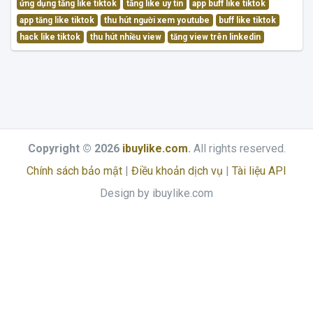
ứng dụng tăng like tiktok
tăng like uy tín
app buff like tiktok
app tăng like tiktok
thu hút người xem youtube
buff like tiktok
hack like tiktok
thu hút nhiều view
tăng view trên linkedin
Copyright © 2026
ibuylike.com
.
All rights reserved.
Chính sách bảo mật
|
Điều khoản dịch vụ
|
Tài liệu API
Design by ibuylike.com