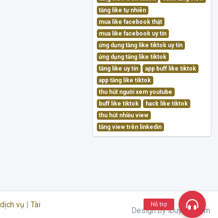
tăng like tự nhiên
mua like facebook thật
mua like facebook uy tín
ứng dụng tăng like tiktok uy tín
ứng dụng tăng like tiktok
tăng like uy tín
app buff like tiktok
app tăng like tiktok
thu hút người xem youtube
buff like tiktok
hack like tiktok
thu hút nhiều view
tăng view trên linkedin
dịch vụ
|
Tài
Hỗ trợ
Design by ibuylike.com