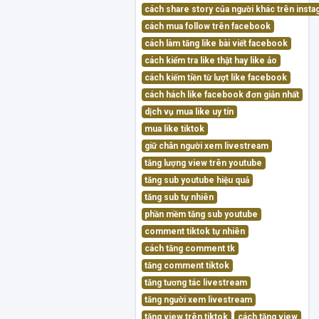
cách share story của người khác trên inst
cách mua follow trên facebook
cách làm tăng like bài viết facebook
cách kiểm tra like thật hay like ảo
cách kiếm tiền từ lượt like facebook
cách hách like facebook đơn giản nhất
dịch vụ mua like uy tín
mua like tiktok
giữ chân người xem livestream
tăng lượng view trên youtube
tăng sub youtube hiệu quả
tăng sub tự nhiên
phần mềm tăng sub youtube
comment tiktok tự nhiên
cách tăng comment tk
tăng comment tiktok
tăng tương tác livestream
tăng người xem livestream
tăng view trên tiktok
cách tăng view