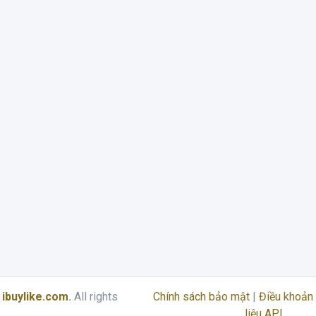
6
ibuylike.com
.
All rights
Chính sách bảo mật
|
Điều khoản 
liệu API