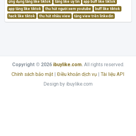
ứng dụng tăng like tiktok
tăng like uy tín
app buff like tiktok
app tăng like tiktok
thu hút người xem youtube
buff like tiktok
hack like tiktok
thu hút nhiều view
tăng view trên linkedin
Copyright © 2026
ibuylike.com
.
All rights reserved.
Chính sách bảo mật
|
Điều khoản dịch vụ
|
Tài liệu API
Design by ibuylike.com