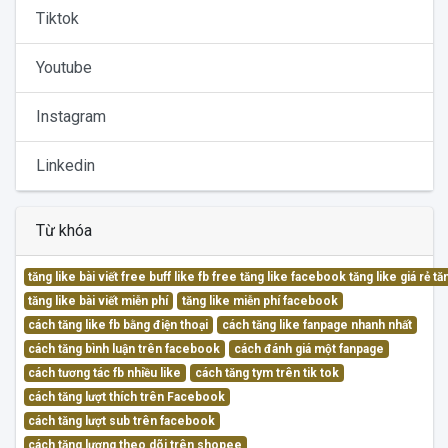
Tiktok
Youtube
Instagram
Linkedin
Từ khóa
tăng like bài viết free buff like fb free tăng like facebook tăng like giá rẻ 
tăng like bài viết miễn phí
tăng like miễn phí facebook
cách tăng like fb bằng điện thoại
cách tăng like fanpage nhanh nhất
cách tăng bình luận trên facebook
cách đánh giá một fanpage
cách tương tác fb nhiều like
cách tăng tym trên tik tok
cách tăng lượt thích trên Facebook
cách tăng lượt sub trên facebook
cách tăng lượng theo dõi trên shopee