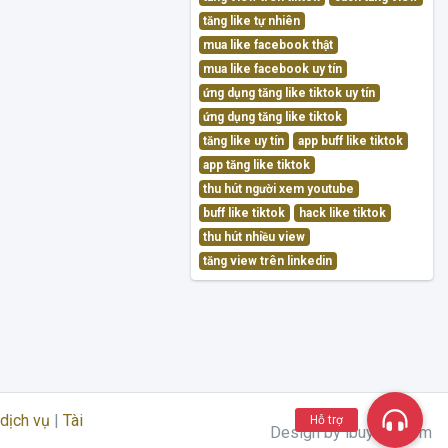
tăng like tự nhiên
mua like facebook thật
mua like facebook uy tín
ứng dụng tăng like tiktok uy tín
ứng dụng tăng like tiktok
tăng like uy tín
app buff like tiktok
app tăng like tiktok
thu hút người xem youtube
buff like tiktok
hack like tiktok
thu hút nhiều view
tăng view trên linkedin
dịch vụ
|
Tài
Hỗ trợ
Design by ibuylike.com