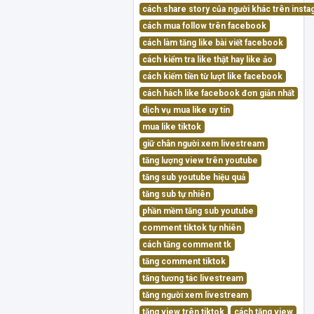
cách share story của người khác trên inst
cách mua follow trên facebook
cách làm tăng like bài viết facebook
cách kiểm tra like thật hay like ảo
cách kiếm tiền từ lượt like facebook
cách hách like facebook đơn giản nhất
dịch vụ mua like uy tín
mua like tiktok
giữ chân người xem livestream
tăng lượng view trên youtube
tăng sub youtube hiệu quả
tăng sub tự nhiên
phần mềm tăng sub youtube
comment tiktok tự nhiên
cách tăng comment tk
tăng comment tiktok
tăng tương tác livestream
tăng người xem livestream
tăng view trên tiktok
cách tăng view