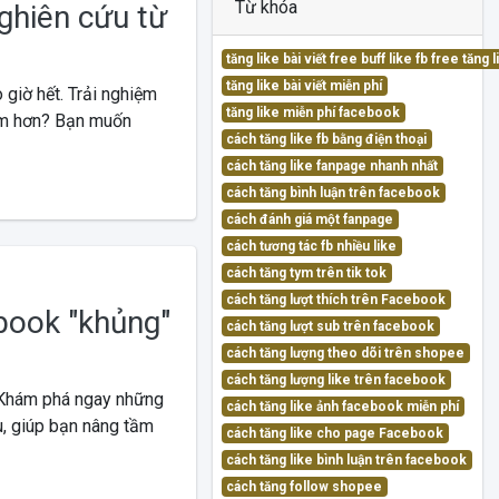
Từ khóa
ghiên cứu từ
tăng like bài viết free buff like fb free tăn
tăng like bài viết miễn phí
 giờ hết. Trải nghiệm
tăng like miễn phí facebook
em hơn? Bạn muốn
cách tăng like fb bằng điện thoại
cách tăng like fanpage nhanh nhất
cách tăng bình luận trên facebook
cách đánh giá một fanpage
cách tương tác fb nhiều like
cách tăng tym trên tik tok
cách tăng lượt thích trên Facebook
ebook "khủng"
cách tăng lượt sub trên facebook
cách tăng lượng theo dõi trên shopee
cách tăng lượng like trên facebook
 Khám phá ngay những
cách tăng like ảnh facebook miễn phí
u, giúp bạn nâng tầm
cách tăng like cho page Facebook
cách tăng like bình luận trên facebook
cách tăng follow shopee