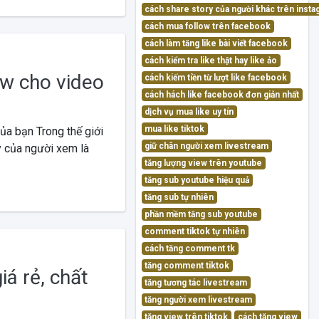
cách share story của người khác trên inst
cách mua follow trên facebook
cách làm tăng like bài viết facebook
cách kiểm tra like thật hay like ảo
w cho video
cách kiếm tiền từ lượt like facebook
cách hách like facebook đơn giản nhất
dịch vụ mua like uy tín
mua like tiktok
a bạn Trong thế giới
giữ chân người xem livestream
 ý của người xem là
tăng lượng view trên youtube
tăng sub youtube hiệu quả
tăng sub tự nhiên
phần mềm tăng sub youtube
comment tiktok tự nhiên
cách tăng comment tk
tăng comment tiktok
á rẻ, chất
tăng tương tác livestream
tăng người xem livestream
tăng view trên tiktok
cách tăng view