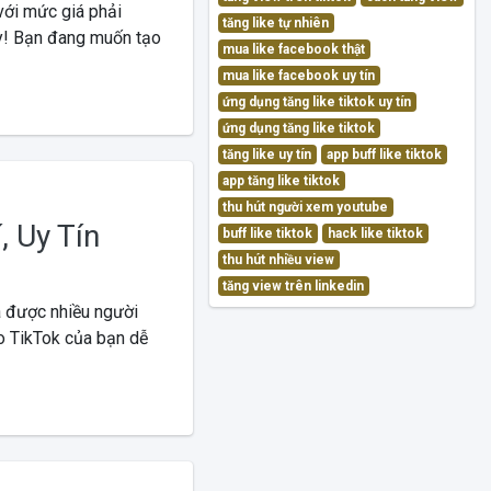
ới mức giá phải
tăng like tự nhiên
ày! Bạn đang muốn tạo
mua like facebook thật
mua like facebook uy tín
ứng dụng tăng like tiktok uy tín
ứng dụng tăng like tiktok
tăng like uy tín
app buff like tiktok
app tăng like tiktok
thu hút người xem youtube
, Uy Tín
buff like tiktok
hack like tiktok
thu hút nhiều view
tăng view trên linkedin
à được nhiều người
eo TikTok của bạn dễ