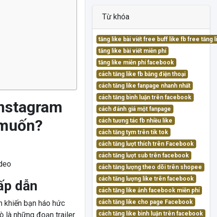
Từ khóa
tăng like bài viết free buff like fb free tăn
tăng like bài viết miễn phí
tăng like miễn phí facebook
cách tăng like fb bằng điện thoại
cách tăng like fanpage nhanh nhất
cách tăng bình luận trên facebook
Instagram
cách đánh giá một fanpage
 muốn?
cách tương tác fb nhiều like
cách tăng tym trên tik tok
cách tăng lượt thích trên Facebook
cách tăng lượt sub trên facebook
cách tăng lượng theo dõi trên shopee
cách tăng lượng like trên facebook
ấp dẫn
cách tăng like ảnh facebook miễn phí
h khiến bạn háo hức
cách tăng like cho page Facebook
 là những đoạn trailer
cách tăng like bình luận trên facebook