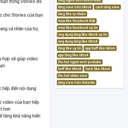
tăng người xem livestream
 bạn trong Stories để
tăng view trên tiktok
cách tăng view
tăng like tự nhiên
c cho Stories của bạn.
mua like facebook thật
mua like facebook uy tín
ang cá nhân của họ,
ứng dụng tăng like tiktok uy tín
ứng dụng tăng like tiktok
tăng like uy tín
app buff like tiktok
app tăng like tiktok
ù hợp sẽ giúp video
thu hút người xem youtube
ạn.
buff like tiktok
hack like tiktok
thu hút nhiều view
tăng view trên linkedin
 tiếp đến nội dung
 video của bạn tiếp
t hơn.
ể tăng khả năng hiển