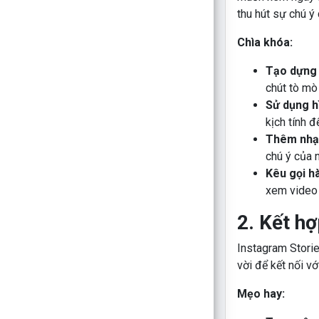
thu hút sự chú ý
Chìa khóa:
Tạo dựng 
chút tò mò
Sử dụng h
kịch tính đ
Thêm nhạc
chú ý của 
Kêu gọi h
xem video 
2. Kết h
Instagram Storie
vời để kết nối vớ
Mẹo hay: