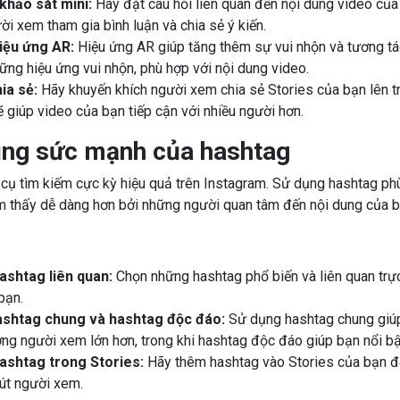
khảo sát mini:
Hãy đặt câu hỏi liên quan đến nội dung video của
ời xem tham gia bình luận và chia sẻ ý kiến.
iệu ứng AR:
Hiệu ứng AR giúp tăng thêm sự vui nhộn và tương tá
ững hiệu ứng vui nhộn, phù hợp với nội dung video.
ia sẻ:
Hãy khuyến khích người xem chia sẻ Stories của bạn lên tr
ẽ giúp video của bạn tiếp cận với nhiều người hơn.
ụng sức mạnh của hashtag
cụ tìm kiếm cực kỳ hiệu quả trên Instagram. Sử dụng hashtag ph
m thấy dễ dàng hơn bởi những người quan tâm đến nội dung của b
ashtag liên quan:
Chọn những hashtag phổ biến và liên quan trực
bạn.
ashtag chung và hashtag độc đáo:
Sử dụng hashtag chung giúp
ợng người xem lớn hơn, trong khi hashtag độc đáo giúp bạn nổi bậ
ashtag trong Stories:
Hãy thêm hashtag vào Stories của bạn đ
hút người xem.