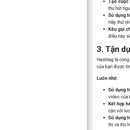
Tạo cuộc 
thu hút ngư
Sử dụng h
Hãy thử nh
Kêu gọi ch
điều này s
3. Tận d
Hashtag là công 
của bạn được tì
Luôn nhớ:
Sử dụng h
video của 
Kết hợp h
cận với lư
Sử dụng h
thị và thu 