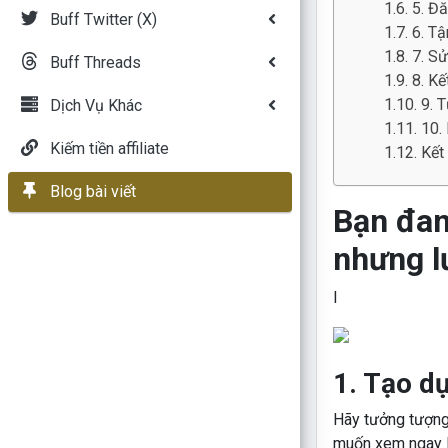
5. Đă
Buff Twitter (X)
6. Tậ
7. Sử
Buff Threads
8. Kế
9. 
Dịch Vụ Khác
10.
Kiếm tiền affiliate
Kết
Blog bài viết
Bạn đan
nhưng l
I
1. Tạo dự
Hãy tưởng tượng
muốn xem ngay lậ