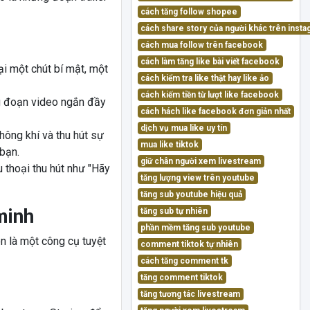
cách tăng follow shopee
cách share story của người khác trên inst
cách mua follow trên facebook
cách làm tăng like bài viết facebook
ại một chút bí mật, một
cách kiểm tra like thật hay like ảo
cách kiếm tiền từ lượt like facebook
g đoạn video ngắn đầy
cách hách like facebook đơn giản nhất
dịch vụ mua like uy tín
hông khí và thu hút sự
mua like tiktok
bạn.
giữ chân người xem livestream
thoại thu hút như "Hãy
tăng lượng view trên youtube
tăng sub youtube hiệu quả
minh
tăng sub tự nhiên
phần mềm tăng sub youtube
n là một công cụ tuyệt
comment tiktok tự nhiên
cách tăng comment tk
tăng comment tiktok
tăng tương tác livestream